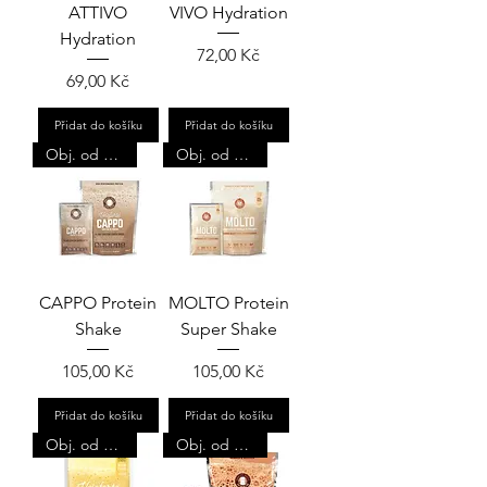
ATTIVO
VIVO Hydration
Hydration
Cena
72,00 Kč
Cena
69,00 Kč
Přidat do košíku
Přidat do košíku
Obj. od 4ks
Obj. od 4ks
CAPPO Protein
MOLTO Protein
Shake
Super Shake
Cena
Cena
105,00 Kč
105,00 Kč
Přidat do košíku
Přidat do košíku
Obj. od 4ks
Obj. od 4ks