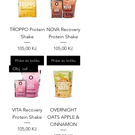
TROPPO Protein
NOVA Recovery
Shake
Protein Shake
Cena
Cena
105,00 Kč
105,00 Kč
Přidat do košíku
Přidat do košíku
Obj. od 4ks
VITA Recovery
OVERNIGHT
Protein Shake
OATS APPLE &
CINNAMON
Cena
105,00 Kč