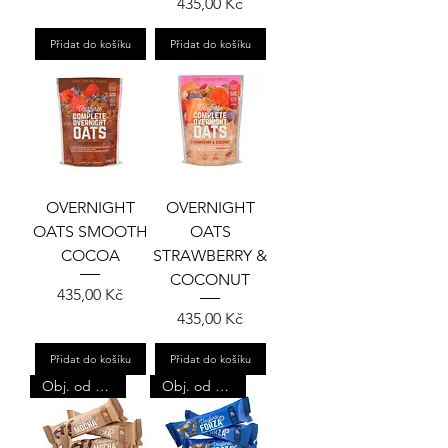
Cena
435,00 Kč
Přidat do košíku
Přidat do košíku
OVERNIGHT
OVERNIGHT
OATS SMOOTH
OATS
COCOA
STRAWBERRY &
COCONUT
Cena
435,00 Kč
Cena
435,00 Kč
Přidat do košíku
Přidat do košíku
Obj. od 4ks
Obj. od 4ks