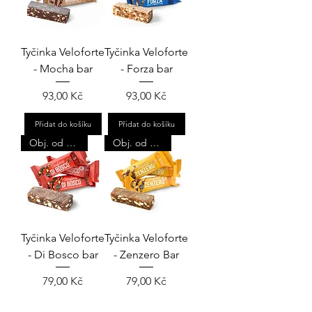
Tyčinka Veloforte
Tyčinka Veloforte
- Mocha bar
- Forza bar
Cena
Cena
93,00 Kč
93,00 Kč
Přidat do košíku
Přidat do košíku
Obj. od 4ks
Obj. od 4ks
Tyčinka Veloforte
Tyčinka Veloforte
- Di Bosco bar
- Zenzero Bar
Cena
Cena
79,00 Kč
79,00 Kč
Přidat do košíku
Přidat do košíku