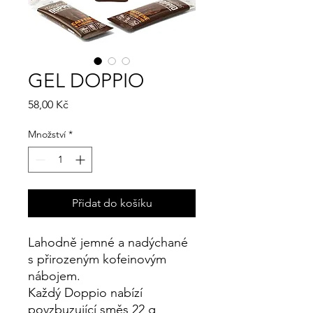
GEL DOPPIO
Cena
58,00 Kč
Množství
*
Přidat do košíku
Lahodně jemné a nadýchané
s přirozeným kofeinovým
nábojem.
Každý Doppio nabízí
povzbuzující směs 22 g