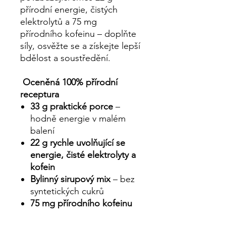
přírodní energie, čistých
elektrolytů a 75 mg
přírodního kofeinu – doplňte
síly, osvěžte se a získejte lepší
bdělost a soustředění.
Oceněná 100% přírodní
receptura
33 g praktické porce
–
hodně energie v malém
balení
22 g rychle uvolňující se
energie, čisté elektrolyty a
kofein
Bylinný sirupový mix
– bez
syntetických cukrů
75 mg přírodního kofeinu
Pečlivě namícháno ve Velké