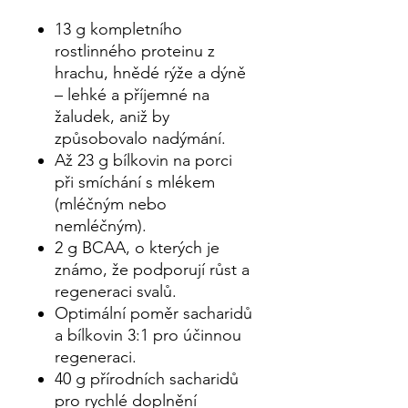
13 g kompletního
rostlinného proteinu z
hrachu, hnědé rýže a dýně
– lehké a příjemné na
žaludek, aniž by
způsobovalo nadýmání.
Až 23 g bílkovin na porci
při smíchání s mlékem
(mléčným nebo
nemléčným).
2 g BCAA, o kterých je
známo, že podporují růst a
regeneraci svalů.
Optimální poměr sacharidů
a bílkovin 3:1 pro účinnou
regeneraci.
40 g přírodních sacharidů
pro rychlé doplnění