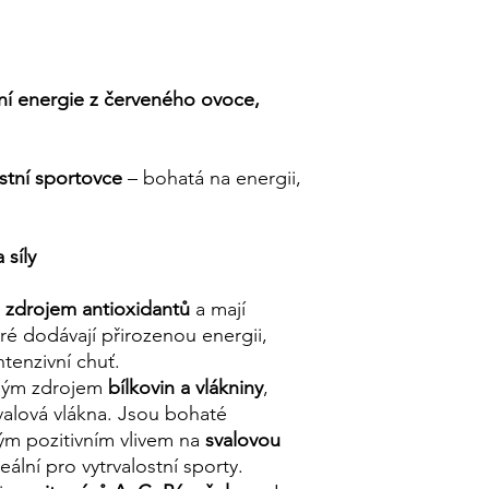
dní energie z červeného ovoce,
ostní sportovce
– bohatá na energii,
 síly
m zdrojem antioxidantů
a mají
teré dodávají přirozenou energii,
ntenzivní chuť.
lým zdrojem
bílkovin a vlákniny
,
valová vlákna. Jsou bohaté
ým pozitivním vlivem na
svalovou
eální pro vytrvalostní sporty.