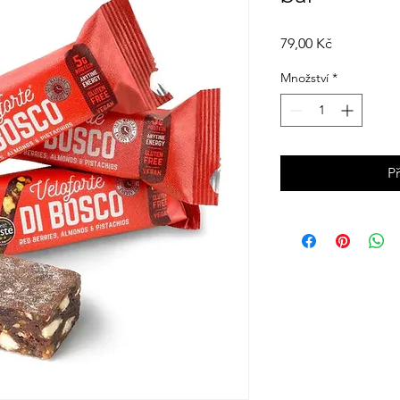
Cena
79,00 Kč
Množství
*
P