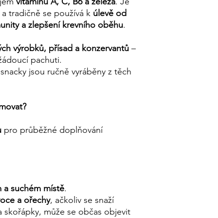
ojem
vitamínů A, C, B6 a železa
. Je
 a tradičně se používá k
úlevě od
unity a zlepšení krevního oběhu
.
ch výrobků, přísad a konzervantů
–
žádoucí pachuti.
 snacky jsou ručně vyráběny z těch
umovat?
u
pro průběžné doplňování
 a suchém místě
.
voce a ořechy
, ačkoliv se snaží
a skořápky, může se občas objevit