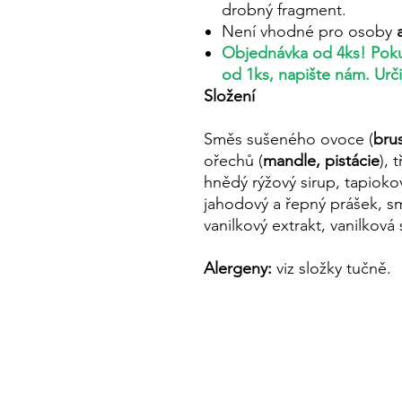
drobný fragment.
Není vhodné pro osoby
Objednávka od 4ks! Pok
od 1ks, napište nám. Urč
Složení
Směs sušeného ovoce (
brus
ořechů (
mandle, pistácie
), 
hnědý rýžový sirup, tapioko
jahodový a řepný prášek, sm
vanilkový extrakt, vanilková
Alergeny:
viz složky tučně.