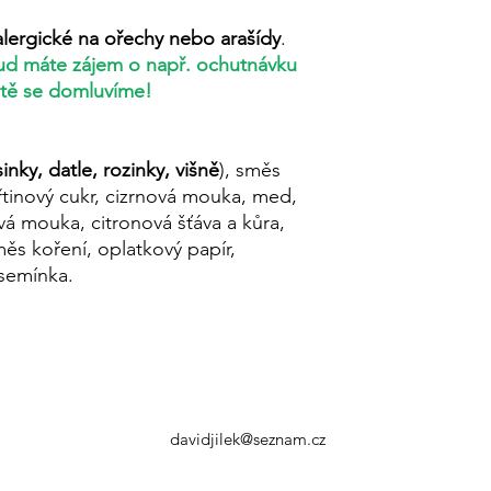
alergické na ořechy nebo arašídy
.
ud máte zájem o např. ochutnávku
itě se domluvíme!
inky, datle, rozinky, višně
), směs
třtinový cukr, cizrnová mouka, med,
vá mouka, citronová šťáva a kůra,
ěs koření, oplatkový papír,
 semínka.
davidjilek@seznam.cz