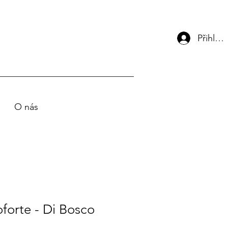
Přihlási
O nás
oforte - Di Bosco