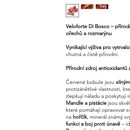
Veloforte Di Bosco – příro
ořechů a rozmarýnu
Vynikající výživa pro vytrval
chutná a čistě přírodní.
Přírodní zdroj antioxidantů a
Červené bobule jsou
silný
protizánětlivé vlastnosti, k
zlepšují náladu a poskytují i
Mandle a pistácie
jsou skvě
které pomáhají opravovat s
na
hořčík
, minerál známý sv
funkci a boj proti únavě
– id