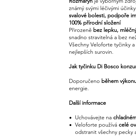
Rozmarýn
je výborným zdr
známý svými léčivými účinky
svalové bolesti, podpoře im
100% přírodní složení
Přirozeně
bez lepku, mléčný
snadno stravitelná a bez ne
Všechny Veloforte tyčinky a
nejlepších surovin.
Jak tyčinku Di Bosco konz
Doporučeno
během výkon
energie.
Další informace
Uchovávejte na
chladném
Veloforte používá
celé o
odstranit všechny pecky 