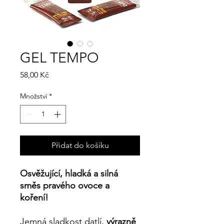
GEL TEMPO
Cena
58,00 Kč
Množství
*
Přidat do košíku
Osvěžující, hladká a silná
směs pravého ovoce a
koření!
Jemná sladkost datlí,
výrazně