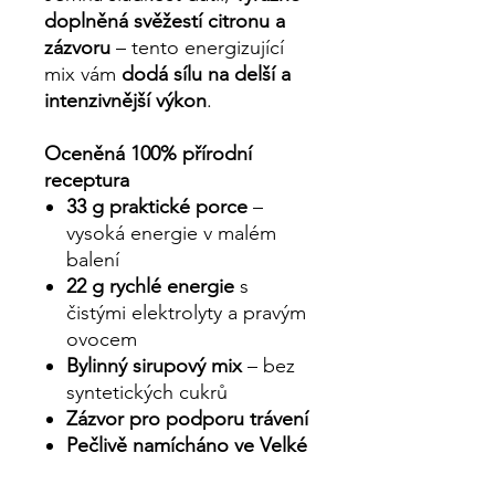
doplněná svěžestí citronu a
zázvoru
– tento energizující
mix vám
dodá sílu na delší a
intenzivnější výkon
.
Oceněná 100% přírodní
receptura
33 g praktické porce
–
vysoká energie v malém
balení
22 g rychlé energie
s
čistými elektrolyty a pravým
ovocem
Bylinný sirupový mix
– bez
syntetických cukrů
Zázvor pro podporu trávení
Pečlivě namícháno ve Velké
Británii
z nejlepších